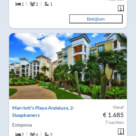
1
2
1
Bekijken
Vanaf
Marriott's Playa Andaluza, 2-
€ 1.685
Slaapkamers
7 nachten
Estepona
2
6
2