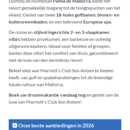
Dichtbij de hoofdstad
Palma de Mallorca
, biedt het
resort gemakkelijk toegang tot de hoogtepunten van het
eiland. Geniet van twee
18-holes golfbanen
,
binnen- en
buitenzwembaden
, en een bekroond
Europese spa
.
De ruime en
stijlvol ingerichte 2- en 3-slaapkamer
villa's
hebben privétuinen, een barbecue en volledig
uitgeruste keukens. Ideaal voor families of groepen,
bieden deze villa’s het comfort van thuis, gecombineerd
met de luxe van een eersteklas resort.
Beleef alles wat Marriott’s Club Son Antem te bieden
heeft, van golf en spabehandelingen tot de levendige
lokale cultuur van Mallorca.
Boek uw droomvakantie vandaag nog
en geniet van de
luxe van Marriott's Club Son Antem!
Onze beste aanbiedingen in 2026