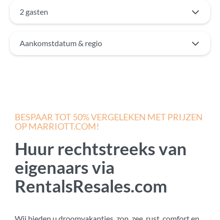
2 gasten
Aankomstdatum & regio
BESPAAR TOT 50% VERGELEKEN MET PRIJZEN
OP MARRIOTT.COM!
Huur rechtstreeks van
eigenaars via
RentalsResales.com
Wij bieden u droomvakanties, zon, zee, rust, comfort en