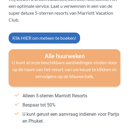
een optimale service. Laat u verwennen in een van de
super deluxe 5-sterren resorts van Marriott Vacation
Club.
Klik HIER om meteen te boeken!
Alle huurweken
U kunt al onze beschikbare aanbiedingen vinden door
op de naam van het resort van uw keuze te klikken en
vervolgens op de blauwe balk.
Alleen 5-sterren Marriott Resorts
Bespaar tot 50%
U kunt gerust een aanvraag indienen voor Parijs
en Phuket.