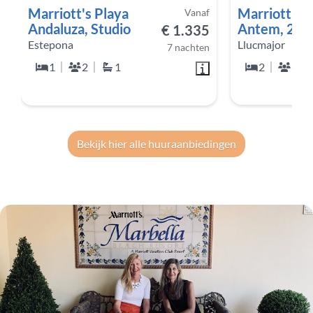
Marriott's Playa
Marriott's 
Vanaf
Andaluza, Studio
Antem, 2-s
€ 1.335
Estepona
Llucmajor
7 nachten
1
2
1
2
6
Bekijk hier alle huuraanbiedingen