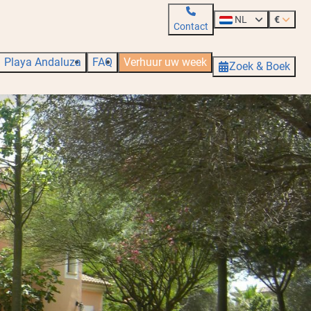
NL
€
Contact
Playa Andaluza
FAQ
Verhuur uw week
Zoek & Boek