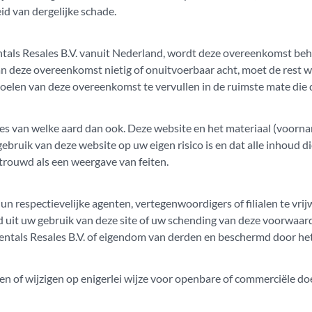
id van dergelijke schade.
tals Resales B.V. vanuit Nederland, wordt deze overeenkomst be
n deze overeenkomst nietig of onuitvoerbaar acht, moet de rest
elen van deze overeenkomst te vervullen in de ruimste mate die d
ies van welke aard dan ook. Deze website en het materiaal (voorna
 gebruik van deze website op uw eigen risico is en dat alle inhoud 
trouwd als een weergave van feiten.
n respectievelijke agenten, vertegenwoordigers of filialen te vrijw
nd uit uw gebruik van deze site of uw schending van deze voorwaar
entals Resales B.V. of eigendom van derden en beschermd door het
nen of wijzigen op enigerlei wijze voor openbare of commerciële d