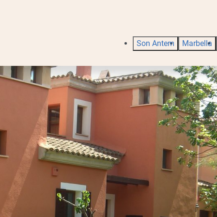
Son Antem
Marbella