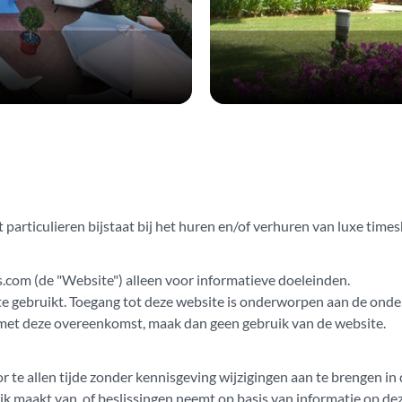
t particulieren bijstaat bij het huren en/of verhuren van luxe time
s.com (de "Website") alleen voor informatieve doeleinden.
te gebruikt. Toegang tot deze website is onderworpen aan de ond
 met deze overeenkomst, maak dan geen gebruik van de website.
r te allen tijde zonder kennisgeving wijzigingen aan te brengen in
 maakt van, of beslissingen neemt op basis van informatie op deze