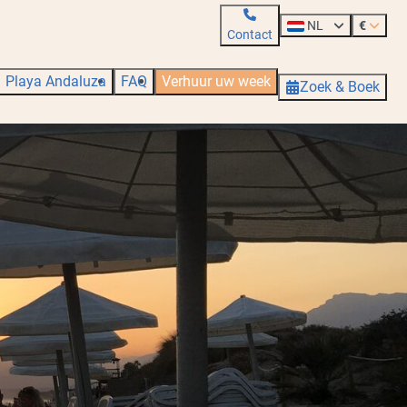
NL
€
Contact
Playa Andaluza
FAQ
Verhuur uw week
Zoek & Boek