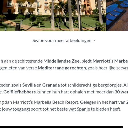
Swipe voor meer afbeeldingen >
ch
aan de schitterende
Middellandse Zee
, biedt
Marriott’s Marbe
t genieten van verse
Mediterrane gerechten
, zoals heerlijke zeev
steden zoals
Sevilla
en
Granada
tot schilderachtige bergdorpjes. A
e.
Golfliefhebbers
kunnen hun hart ophalen met meer dan
30 we
g dan Marriott’s Marbella Beach Resort. Gelegen in het hart van
t jouw toegangspoort tot het beste wat Spanje te bieden heeft.