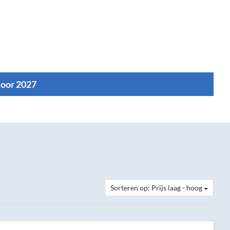
voor 2027
Sorteren op: Prijs laag - hoog